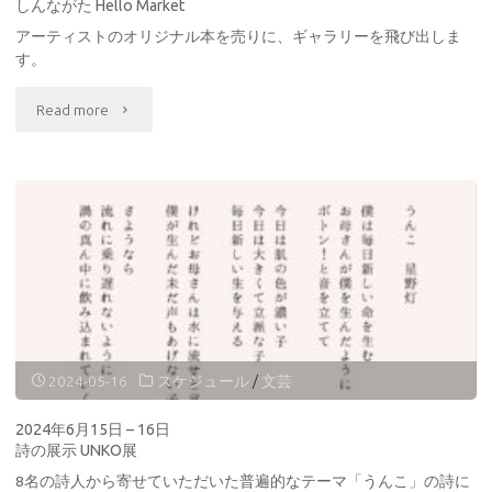
しんながた Hello Market
月
アーティストのオリジナル本を売りに、ギャラリーを飛び出しま
13
す。
日
"2024
Read more
神
年
戸
8
PHOTO
月
JAM
17
2024"
日
出
2024-05-16
スケジュール
/
文芸
展
2024年6月15日 – 16日
詩の展示 UNKO展
販
8名の詩人から寄せていただいた普遍的なテーマ「うんこ」の詩に