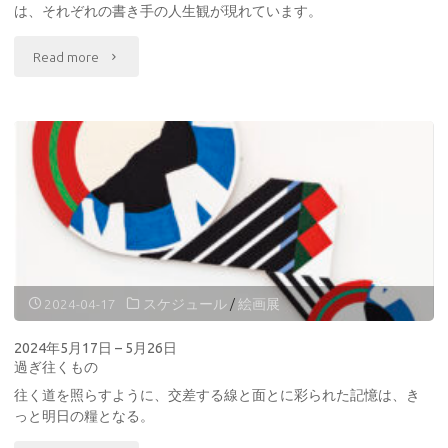
売
は、それぞれの書き手の人生観が現れています。
し
"2024
Read more
ん
年
な
6
が
月
た
15
Hello
日
Market"
–
2024-04-17
スケジュール
/
絵画展
16
2024年5月17日 – 5月26日
過ぎ往くもの
日
往く道を照らすように、交差する線と面とに彩られた記憶は、き
詩
っと明日の糧となる。