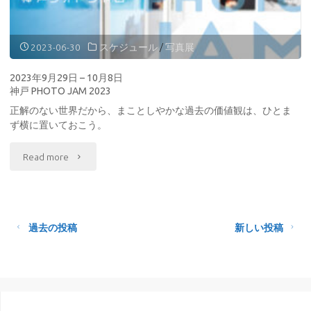
い
日
い
–
2023-06-30
スケジュール
/
写真展
の
11
2023年9月29日 – 10月8日
神戸 PHOTO JAM 2023
に。"
月
正解のない世界だから、まことしやかな過去の価値観は、ひとま
12
ず横に置いておこう。
日
"2023
Read more
CAT
年
WEEK
9
過去の投稿
新しい投稿
2023"
月
29
日