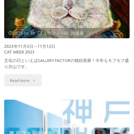
16
チ
–
の
18
2023-06-30
スケジュール
/
絵画展
輪
日
2023年11月3日 – 11月12日
郭"
CAT WEEK 2023
街
文化の日といえばGALLERY FACTORの猫絵画展！今年もモフモフ盛
に
り沢山です。
詩
"2023
Read more
が
年
あ
11
れ
月
ば
3