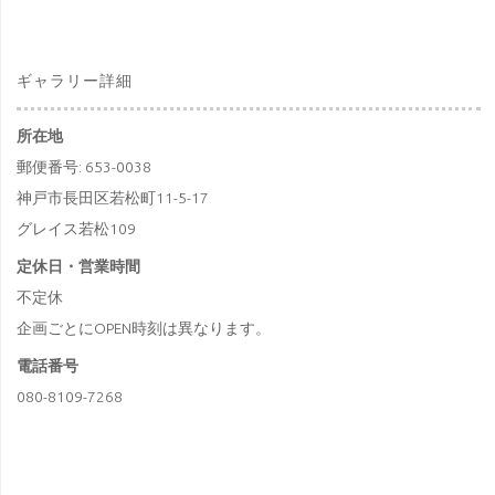
–
10
ギャラリー詳細
月
所在地
8
郵便番号: 653-0038
日
神戸市長田区若松町11-5-17
グレイス若松109
神
定休日・営業時間
戸
不定休
PHOTO
企画ごとにOPEN時刻は異なります。
電話番号
JAM
080-8109-7268
2023"