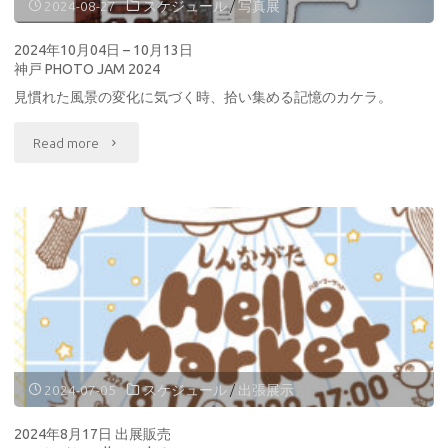
2024-08-27
スケジュール
/
写真展
11
2024年10月04日 – 10月13日
神戸 PHOTO JAM 2024
月
見慣れた風景の変化に気づく時、拾い集める記憶のカケラ。
10
"2024
Read more
日
年
CAT
10
WEEK
月
2024"
04
日
–
2024-07-05
スケジュール
/
出張展示
10
2024年8月17日 出展販売