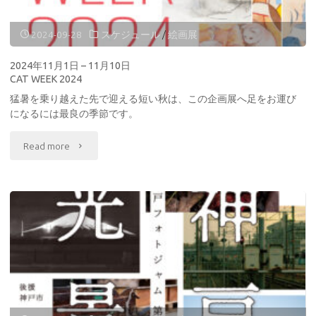
2024-09-28
スケジュール
/
絵画展
2024年11月1日 – 11月10日
CAT WEEK 2024
猛暑を乗り越えた先で迎える短い秋は、この企画展へ足をお運び
になるには最良の季節です。
"2024
Read more
年
11
月
1
日
–