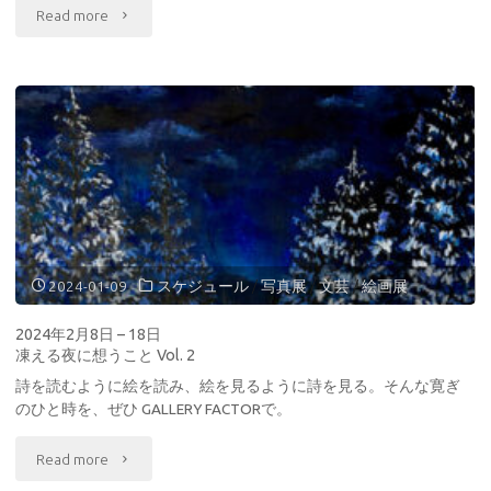
の
"2024
Read more
展
年
示
5
UNKO
月
展"
17
日
–
2024-01-09
スケジュール
/
写真展
/
文芸
/
絵画展
5
2024年2月8日 – 18日
凍える夜に想うこと Vol. 2
月
詩を読むように絵を読み、絵を見るように詩を見る。そんな寛ぎ
26
のひと時を、ぜひ GALLERY FACTORで。
日
"2024
Read more