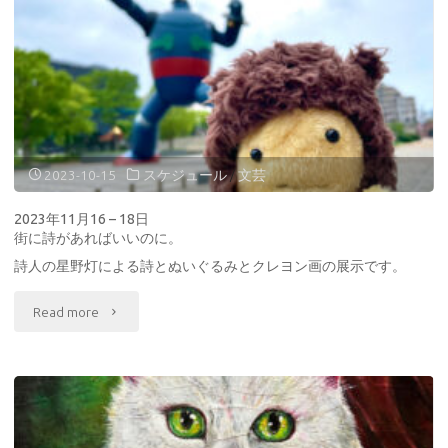
夜
12
に
月
想
8
う
日
こ
–
2023-10-15
スケジュール
/
文芸
と
10
2023年11月16 – 18日
街に詩があればいいのに。
Vol.
日
詩人の星野灯による詩とぬいぐるみとクレヨン画の展示です。
2"
曖
"2023
Read more
昧
年
な
11
カ
月
タ