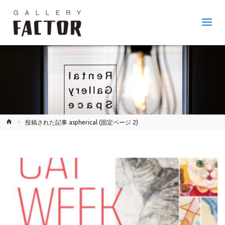
GALLERY
FACTOR
JR
鷹取
駅か
ら徒
歩6
分、
神戸
市長
田区
のア
ート
ギャ
ラリ
ー。
ホ
投稿された記事 aspherical
(固定ページ 2)
ー
ム