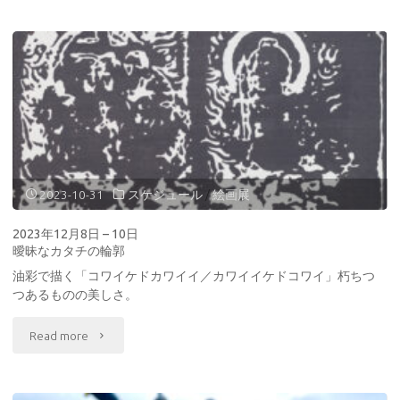
過
年
ぎ
2
往
月
く
8
も
日
の"
–
2023-10-31
スケジュール
/
絵画展
18
2023年12月8日 – 10日
曖昧なカタチの輪郭
日
油彩で描く「コワイケドカワイイ／カワイイケドコワイ」朽ちつ
凍
つあるものの美しさ。
え
"2023
Read more
る
年