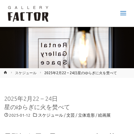
GALLERY
FACTOR
JR
鷹取
駅か
ら徒
歩6
分、
神戸
市長
田区
のア
ート
ギャ
ラリ
ー。
ホ
スケジュール
2025年2月22 – 24日星のゆらぎに火を焚べて
ー
ム
2025年2月22 – 24日
星のゆらぎに火を焚べて
2025-01-12
スケジュール
/
文芸
/
立体造形
/
絵画展