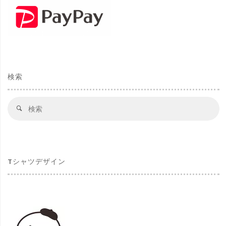
検索
検
検
索
索
対
象
Tシャツデザイン