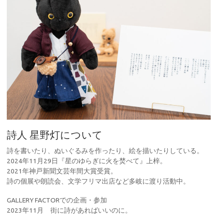
詩人 星野灯について
詩を書いたり、ぬいぐるみを作ったり、絵を描いたりしている。
2024年11月29日『星のゆらぎに火を焚べて』上梓。
2021年神戸新聞文芸年間大賞受賞。
詩の個展や朗読会、文学フリマ出店など多岐に渡り活動中。
GALLERY FACTORでの企画・参加
2023年11月 街に詩があればいいのに。