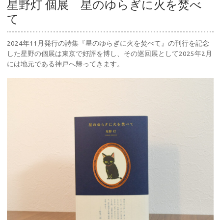
星野灯 個展 星のゆらぎに火を焚べ
て
2024年11月発行の詩集『星のゆらぎに火を焚べて』の刊行を記念
した星野の個展は東京で好評を博し、その巡回展として2025年2月
には地元である神戸へ帰ってきます。