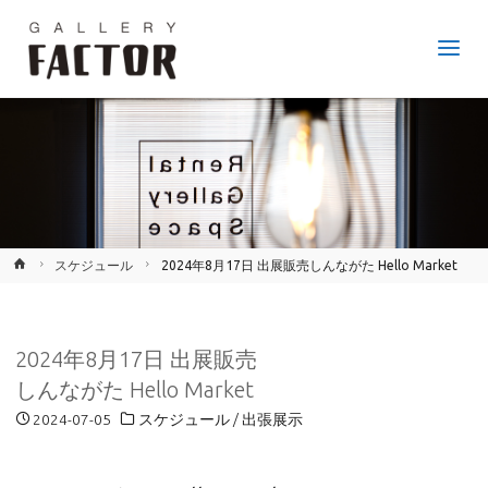
GALLERY
FACTOR
JR
鷹取
駅か
ら徒
歩6
分、
神戸
市長
田区
のア
ート
ギャ
ラリ
ー。
ホ
スケジュール
2024年8月17日 出展販売しんながた Hello Market
ー
ム
2024年8月17日 出展販売
しんながた Hello Market
2024-07-05
スケジュール
/
出張展示