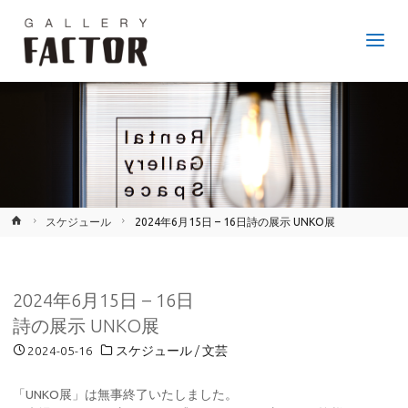
GALLERY
FACTOR
JR
鷹取
駅か
ら徒
歩6
分、
神戸
市長
田区
のア
ート
ギャ
ラリ
ー。
ホ
スケジュール
2024年6月15日 – 16日詩の展示 UNKO展
ー
ム
2024年6月15日 – 16日
詩の展示 UNKO展
2024-05-16
スケジュール
/
文芸
「UNKO展」は無事終了いたしました。