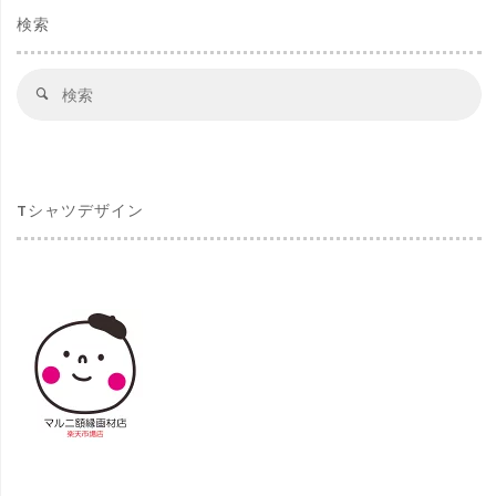
検索
検
検
索
索
対
象
Tシャツデザイン