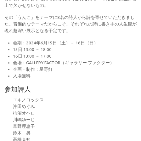
上で欠かせないもの。
その「うんこ」をテーマに8名の詩人から詩を寄せていただきまし
た。普遍的なテーマだからこそ、それぞれの詩に書き手の人生観が
現れ趣深い展示となる予定です。
会期：2024年6月15日（土）－ 16日（日）
15日 13:00 － 18:00
16日 13:00 － 17:00
会場：GALLERY FACTOR（ギャラリー ファクター）
企画・制作：星野灯
入場無料
参加詩人
エキノコックス
沖田めぐみ
柿沼オヘロ
川嶋ゆーじ
草野理恵子
鈴木 奥
高橋克知