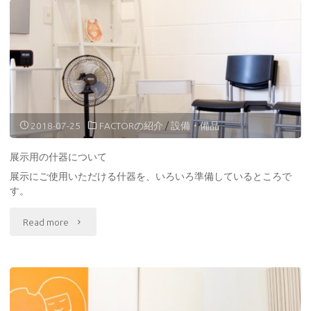
ジ
ナ
ル
プ
リ
2018-07-25
FACTORの紹介
/
設備・備品
ン
展示用の什器について
ト
展示にご使用いただける什器を、いろいろ準備しているところで
す。
の
"展
Read more
布
示
グ
用
ッ
の