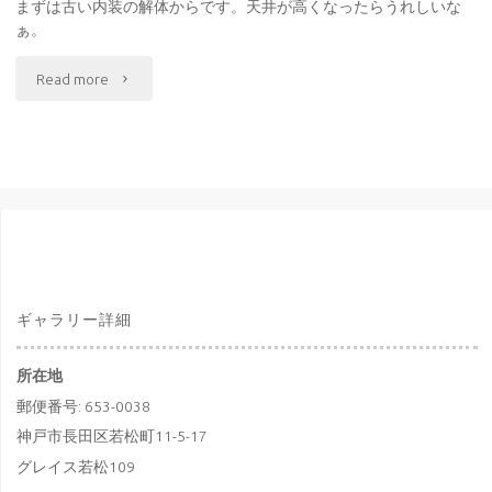
まずは古い内装の解体からです。天井が高くなったらうれしいな
ぁ。
"店
Read more
舗
内
装
工
事
ギャラリー詳細
が
所在地
ス
郵便番号: 653-0038
タ
神戸市長田区若松町11-5-17
グレイス若松109
ー