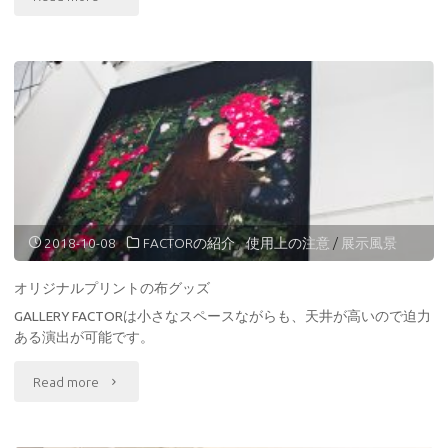
護
中:
moment
様
連
絡
2018-10-08
FACTORの紹介
/
使用上の注意
/
展示風景
用
オリジナルプリントの布グッズ
ペ
GALLERY FACTORは小さなスペースながらも、天井が高いので迫力
ある演出が可能です。
ー
"オ
Read more
ジ"
リ