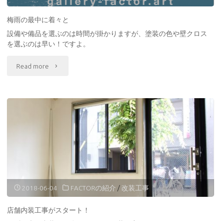
後"
梅雨の最中に着々と
設備や備品を選ぶのは時間が掛かりますが、塗装の色や壁クロス
を選ぶのは早い！ですよ。
"梅
Read more
雨
の
最
中
に
着々
2018-06-04
FACTORの紹介
/
改装工事
と"
店舗内装工事がスタート！