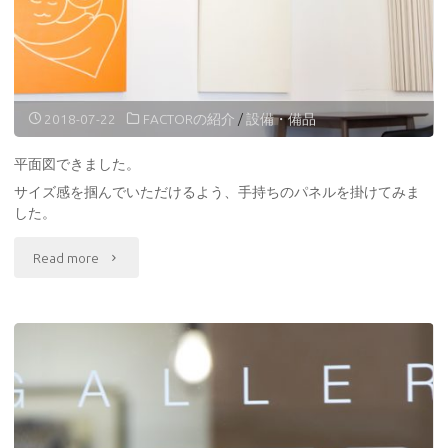
ズ"
什
器
に
2018-07-22
FACTORの紹介
/
設備・備品
つ
平面図できました。
い
サイズ感を掴んでいただけるよう、手持ちのパネルを掛けてみま
した。
て"
"平
Read more
面
図
で
き