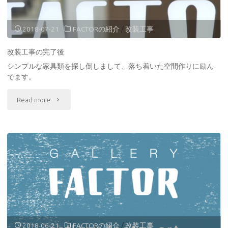
ま
し
2018-07-21
FACTORの紹介
/
改装工事
た。"
改装工事の完了後
シンプルな家具類を探し倒しまして、落ち着いた空間作りに励ん
でます。
"改
Read more
装
工
事
の
完
了
2018-06-21
FACTORの紹介
/
改装工事