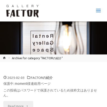
GALLERY
FACTOR
JR
鷹取
駅か
ら徒
歩6
分、
神戸
市長
田区
のア
ート
ギャ
ラリ
ー。
ホ
Archive for category "FACTORの紹介"
ー
ム
2025-02-03
FACTORの紹介
保護中: moment様連絡用ページ
この投稿はパスワードで保護されているため抜粋文はありませ
ん。
"保
Read more