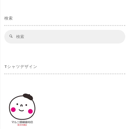
検索
検
検
索
索
対
象
Tシャツデザイン