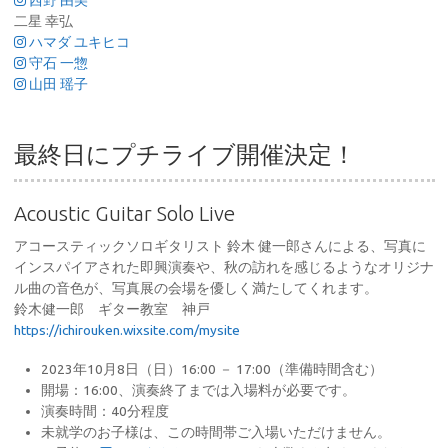
西野 由美
二星 幸弘
ハマダ ユキヒコ
守石 一惣
山田 瑶子
最終日にプチライブ開催決定！
Acoustic Guitar Solo Live
アコースティックソロギタリスト 鈴木 健一郎さんによる、写真に
インスパイアされた即興演奏や、秋の訪れを感じるようなオリジナ
ル曲の音色が、写真展の会場を優しく満たしてくれます。
鈴木健一郎 ギター教室 神戸
https://ichirouken.wixsite.com/mysite
2023年10月8日（日）16:00 － 17:00（準備時間含む）
開場：16:00、演奏終了までは入場料が必要です。
演奏時間：40分程度
未就学のお子様は、この時間帯ご入場いただけません。